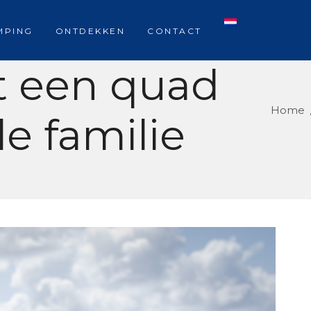
MPING
ONTDEKKEN
CONTACT
t een quad
Home
le familie