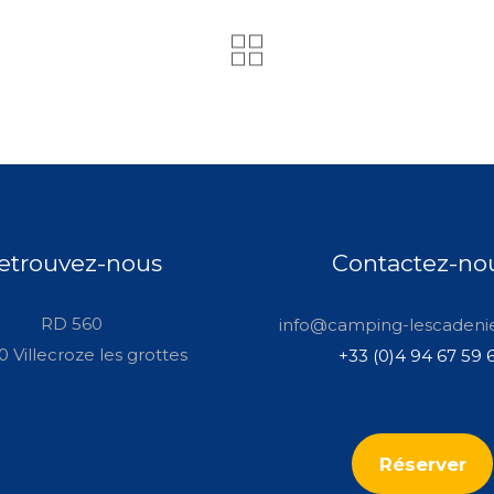
etrouvez-nous
Contactez-no
RD 560
info@camping-lescadeni
 Villecroze les grottes
+33 (0)4 94 67 59 
Réserver