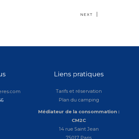
NEXT
us
Liens pratiques
Tarifs et réservation
eres.com
Plan du camping
66
Médiateur de la consommation :
CM2C
14 rue Saint Jean
75017 Paris