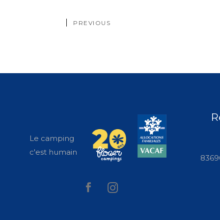
PREVIOUS
R
Le camping
c'est humain
83690